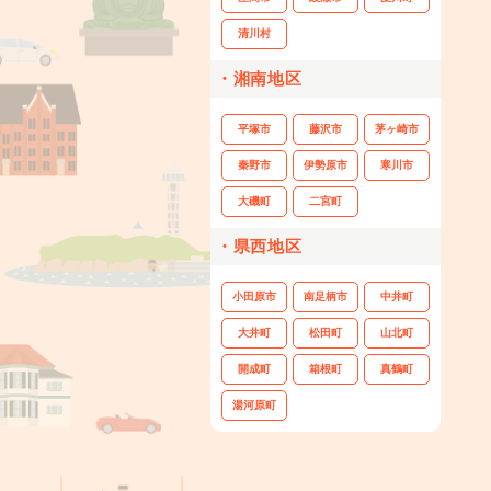
清川村
・湘南地区
平塚市
藤沢市
茅ヶ崎市
秦野市
伊勢原市
寒川市
大磯町
二宮町
・県西地区
小田原市
南足柄市
中井町
大井町
松田町
山北町
開成町
箱根町
真鶴町
湯河原町