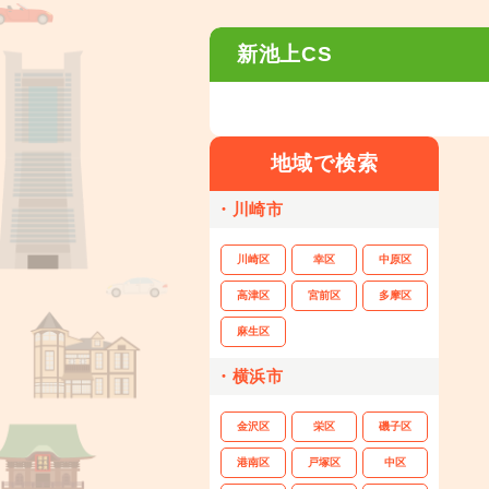
新池上CS
地域で検索
・川崎市
川崎区
幸区
中原区
高津区
宮前区
多摩区
麻生区
・横浜市
金沢区
栄区
磯子区
港南区
戸塚区
中区