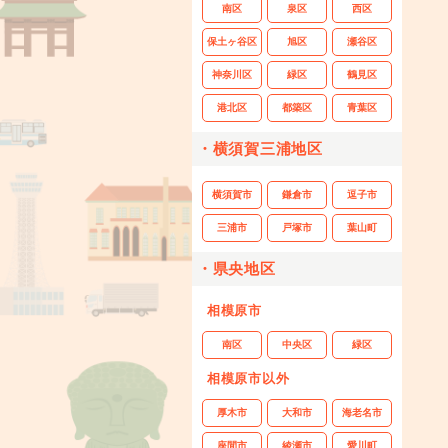
南区
泉区
西区
保土ヶ谷区
旭区
瀬谷区
神奈川区
緑区
鶴見区
港北区
都築区
青葉区
・横須賀三浦地区
横須賀市
鎌倉市
逗子市
三浦市
戸塚市
葉山町
・県央地区
相模原市
南区
中央区
緑区
相模原市以外
厚木市
大和市
海老名市
座間市
綾瀬市
愛川町