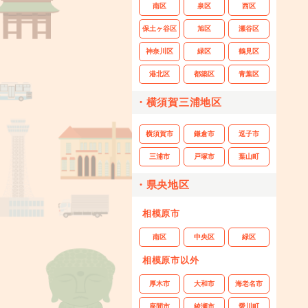
南区
泉区
西区
保土ヶ谷区
旭区
瀬谷区
神奈川区
緑区
鶴見区
港北区
都築区
青葉区
・横須賀三浦地区
横須賀市
鎌倉市
逗子市
三浦市
戸塚市
葉山町
・県央地区
相模原市
南区
中央区
緑区
相模原市以外
厚木市
大和市
海老名市
座間市
綾瀬市
愛川町