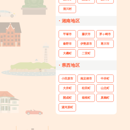
清川村
・湘南地区
平塚市
藤沢市
茅ヶ崎市
秦野市
伊勢原市
寒川市
大磯町
二宮町
・県西地区
小田原市
南足柄市
中井町
大井町
松田町
山北町
開成町
箱根町
真鶴町
湯河原町