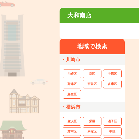
大和南店
地域で検索
・川崎市
川崎区
幸区
中原区
高津区
宮前区
多摩区
麻生区
・横浜市
金沢区
栄区
磯子区
港南区
戸塚区
中区