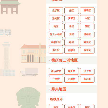
金沢区
栄区
磯子区
港南区
戸塚区
中区
南区
泉区
西区
保土ヶ谷区
旭区
瀬谷区
神奈川区
緑区
鶴見区
港北区
都築区
青葉区
・横須賀三浦地区
横須賀市
鎌倉市
逗子市
三浦市
戸塚市
葉山町
・県央地区
相模原市
南区
中央区
緑区