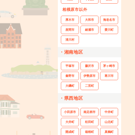
相模原市以外
厚木市
大和市
海老名市
座間市
綾瀬市
愛川町
清川村
・湘南地区
平塚市
藤沢市
茅ヶ崎市
秦野市
伊勢原市
寒川市
大磯町
二宮町
・県西地区
小田原市
南足柄市
中井町
大井町
松田町
山北町
開成町
箱根町
真鶴町