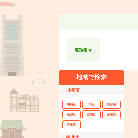
電話番号
地域で検索
・川崎市
川崎区
幸区
中原区
高津区
宮前区
多摩区
麻生区
・横浜市