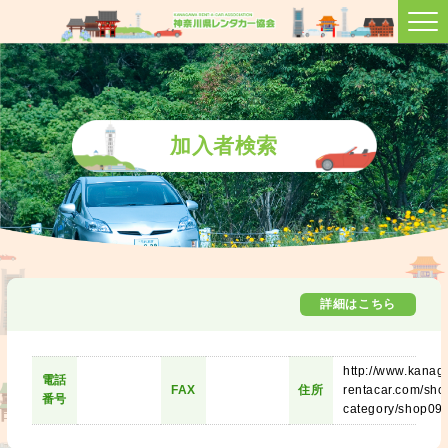
加入者検索
詳細はこちら
http://www.kanag
電話
FAX
住所
rentacar.com/sho
番号
category/shop09/