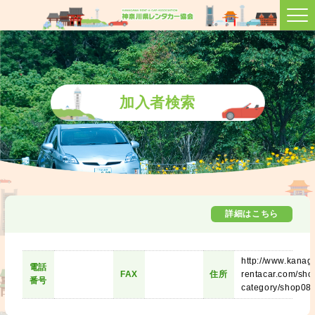
加入者検索
詳細はこちら
http://www.kanag
電話
FAX
住所
rentacar.com/sho
番号
category/shop08/