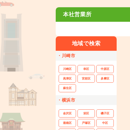
本社営業所
地域で検索
・川崎市
川崎区
幸区
中原区
高津区
宮前区
多摩区
麻生区
・横浜市
金沢区
栄区
磯子区
港南区
戸塚区
中区