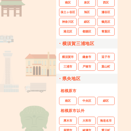
南区
泉区
西区
保土ヶ谷区
旭区
瀬谷区
神奈川区
緑区
鶴見区
港北区
都築区
青葉区
・横須賀三浦地区
横須賀市
鎌倉市
逗子市
三浦市
戸塚市
葉山町
・県央地区
相模原市
南区
中央区
緑区
相模原市以外
厚木市
大和市
海老名市
座間市
綾瀬市
愛川町