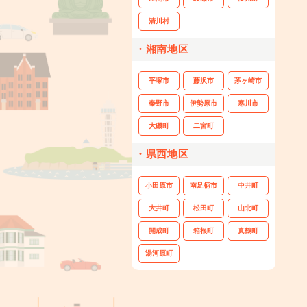
清川村
・湘南地区
平塚市
藤沢市
茅ヶ崎市
秦野市
伊勢原市
寒川市
大磯町
二宮町
・県西地区
小田原市
南足柄市
中井町
大井町
松田町
山北町
開成町
箱根町
真鶴町
湯河原町