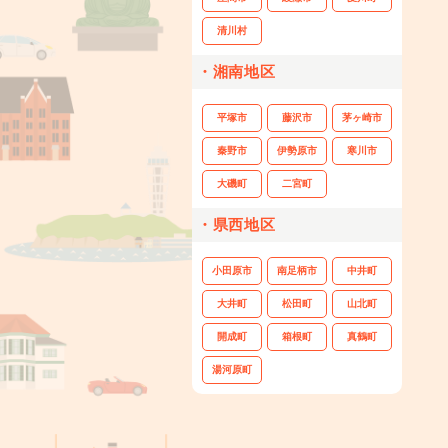
清川村
・湘南地区
平塚市
藤沢市
茅ヶ崎市
秦野市
伊勢原市
寒川市
大磯町
二宮町
・県西地区
小田原市
南足柄市
中井町
大井町
松田町
山北町
開成町
箱根町
真鶴町
湯河原町