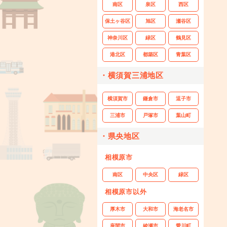
南区
泉区
西区
保土ヶ谷区
旭区
瀬谷区
神奈川区
緑区
鶴見区
港北区
都築区
青葉区
・横須賀三浦地区
横須賀市
鎌倉市
逗子市
三浦市
戸塚市
葉山町
・県央地区
相模原市
南区
中央区
緑区
相模原市以外
厚木市
大和市
海老名市
座間市
綾瀬市
愛川町