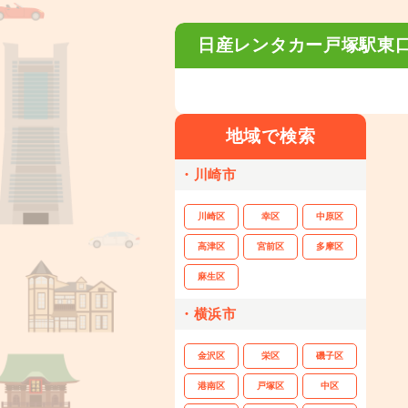
日産レンタカー戸塚駅東
地域で検索
・川崎市
川崎区
幸区
中原区
高津区
宮前区
多摩区
麻生区
・横浜市
金沢区
栄区
磯子区
港南区
戸塚区
中区