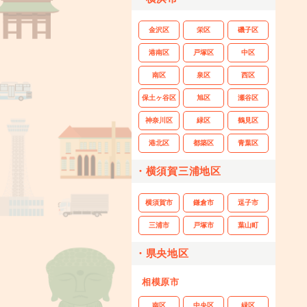
金沢区
栄区
磯子区
港南区
戸塚区
中区
南区
泉区
西区
保土ヶ谷区
旭区
瀬谷区
神奈川区
緑区
鶴見区
港北区
都築区
青葉区
・横須賀三浦地区
横須賀市
鎌倉市
逗子市
三浦市
戸塚市
葉山町
・県央地区
相模原市
南区
中央区
緑区