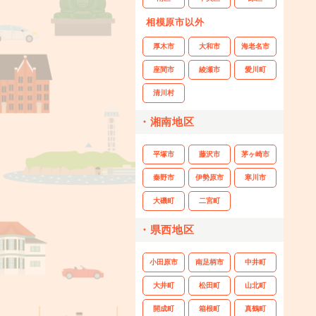
相模原市以外
厚木市
大和市
海老名市
座間市
綾瀬市
愛川町
清川村
・湘南地区
平塚市
藤沢市
茅ヶ崎市
秦野市
伊勢原市
寒川市
大磯町
二宮町
・県西地区
小田原市
南足柄市
中井町
大井町
松田町
山北町
開成町
箱根町
真鶴町