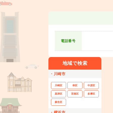
電話番号
地域で検索
・川崎市
川崎区
幸区
中原区
高津区
宮前区
多摩区
麻生区
・横浜市