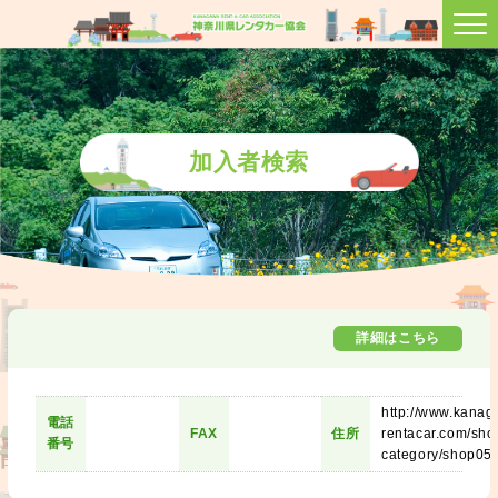
加入者検索
詳細はこちら
http://www.kanag
電話
FAX
住所
rentacar.com/sho
番号
category/shop05/